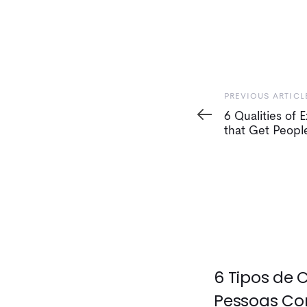
Previous
PREVIOUS ARTICL
Article
6 Qualities of 
that Get Peopl
6 Tipos de
Pessoas Co