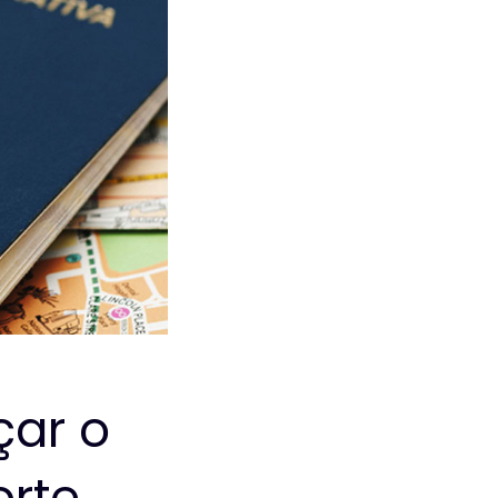
çar o
orte