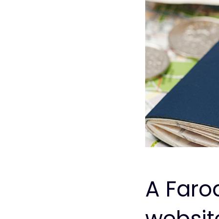
A Faro
websit