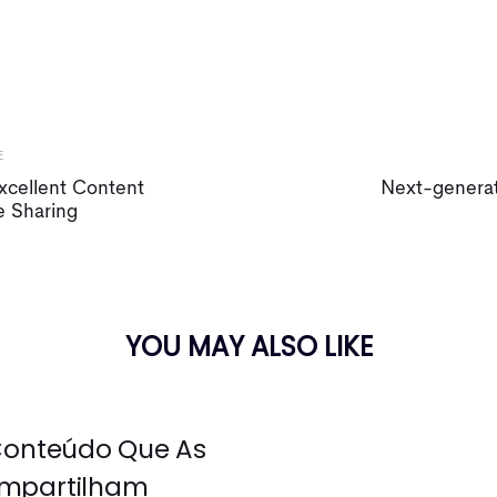
Next
E
Article
Excellent Content
Next-generati
e Sharing
YOU MAY ALSO LIKE
 Conteúdo Que As
mpartilham