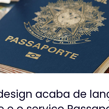
design acaba de lan
e e o serviço Passap