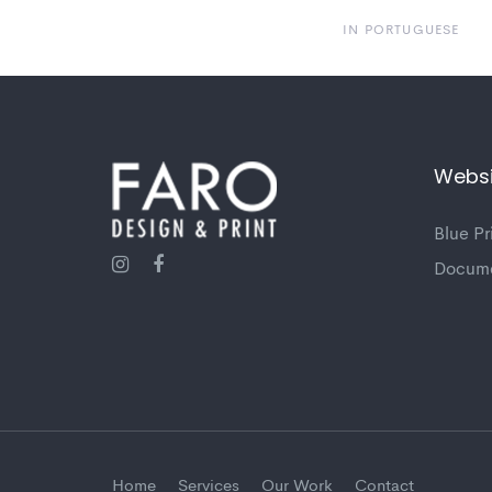
IN PORTUGUESE
Websi
Blue Pr
Docume
Home
Services
Our Work
Contact